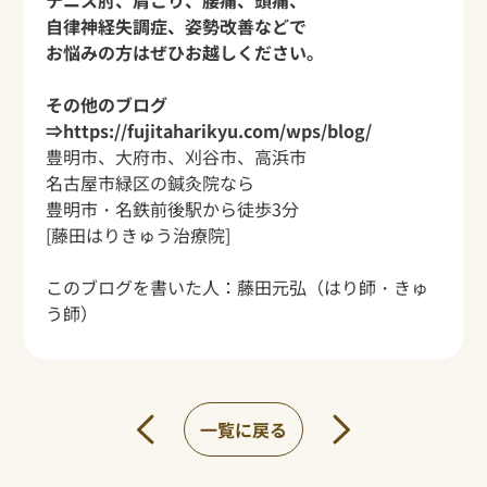
テニス肘、肩こり、腰痛、頭痛、
自律神経失調症、姿勢改善などで
お悩みの方はぜひお越しください。
その他のブログ
⇒
https://fujitaharikyu.com/wps/blog/
豊明市、大府市、刈谷市、高浜市
名古屋市緑区の鍼灸院なら
豊明市・名鉄前後駅から
徒歩3分
[藤田はりきゅう治療院]
このブログを書いた人：
藤田元弘
（はり師・きゅ
う師）
一覧に戻る