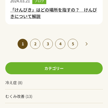
2024.03.21
ブログ
「けんびき」はどの場所を指すの？ けんび
きについて解説
1
2
3
4
5
»
カテゴリー
冷え症
(8)
むくみ改善
(13)