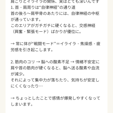
肩こりとイライラの関係、実はとても深いんです
1. 首・肩周りは“自律神経”の通り道
首の後ろ～肩甲骨のあたりには、自律神経の中枢
が通っています。
このエリアがガチガチに硬くなると、交感神経
（興奮・緊張モード）ばかりが優位に。
→ 常に体が“戦闘モード”＝イライラ・焦燥感・疲
労感を引き起こします。
2. 筋肉のコリ → 脳への酸素不足 → 情緒不安定に
肩や首の筋肉が硬くなると、脳へ送る酸素や血流
が減少。
それによって集中力が落ちたり、気持ちが安定し
にくくなったり…
→ ちょっとしたことで感情が爆発しやすくなって
しまいます。