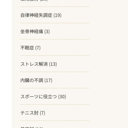
自律神経失調症
(19)
坐骨神経痛
(3)
不眠症
(7)
ストレス解消
(13)
内臓の不調
(17)
スポーツに役立つ
(30)
テニス肘
(7)