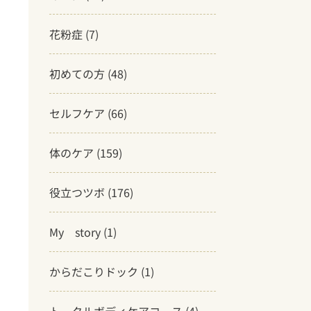
花粉症
(7)
初めての方
(48)
セルフケア
(66)
体のケア
(159)
役立つツボ
(176)
My story
(1)
からだこりドック
(1)