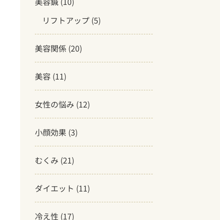
美容鍼
(10)
リフトアップ
(5)
美容関係
(20)
美容
(11)
女性の悩み
(12)
小顔効果
(3)
むくみ
(21)
ダイエット
(11)
冷え性
(17)