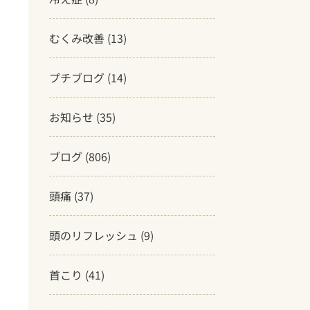
むくみ改善
(13)
プチブログ
(14)
お知らせ
(35)
ブログ
(806)
頭痛
(37)
頭のリフレッシュ
(9)
首こり
(41)