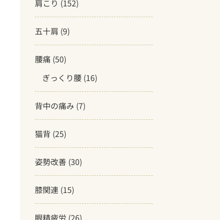
肩こり
(152)
五十肩
(9)
腰痛
(50)
ぎっくり腰
(16)
背中の痛み
(7)
猫背
(25)
姿勢改善
(30)
膝関連
(15)
眼精疲労
(26)